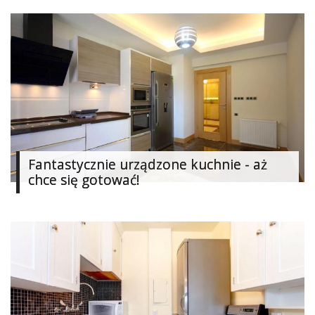
Dodatki
i
gadżety
Pokój
dziecięcy
Przedpokój
Najlepsze
Fantastycznie urządzone kuchnie - aż
chce się gotować!
Kategorie
«
Dodaj
Dodaj
Dodaj
Dodaj
artykuł