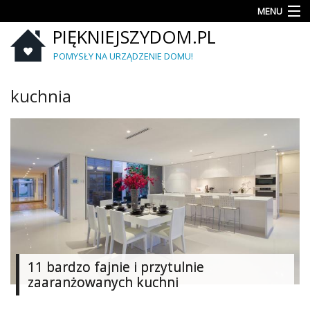
MENU
PIĘKNIEJSZYDOM.PL
Aranżacje
wnętrz
POMYSŁY NA URZĄDZENIE DOMU!
Kuchnia
kuchnia
Łazienka
Sypialnia
Salon
Zrób
to
sam
Ogród
11 bardzo fajnie i przytulnie
zaaranżowanych kuchni
Dekoracje