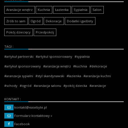
Aranżacje wnętrz
Kuchnia
Łazienka
Sypialnia
Salon
Zrób to sam
Ogród
Dekoracje
Dodatki i gadżety
Pokój dziecięcy
Przedpokój
TAGI
artykuł partnerski
artykul sponsorowany
sypialnia
artykuł sponsorowany
aranżacja wnętrz
kuchnia
dekoracje
aranzacja sypialni
styl skandynawski
łazienka
aranżacja kuchni
schody
ogród
aranżacja salonu
pokój dziecka
aranżacje
KONTAKT
kontakt@easebyte.pl
Formularz kontaktowy »
Facebook