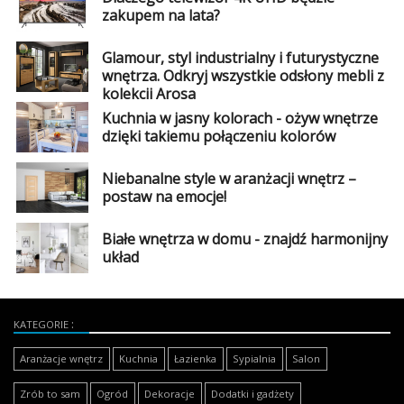
zakupem na lata?
Glamour, styl industrialny i futurystyczne
wnętrza. Odkryj wszystkie odsłony mebli z
kolekcji Arosa
Kuchnia w jasny kolorach - ożyw wnętrze
dzięki takiemu połączeniu kolorów
Niebanalne style w aranżacji wnętrz –
postaw na emocje!
Białe wnętrza w domu - znajdź harmonijny
układ
KATEGORIE
Aranżacje wnętrz
Kuchnia
Łazienka
Sypialnia
Salon
Zrób to sam
Ogród
Dekoracje
Dodatki i gadżety