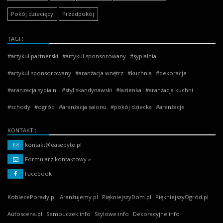
Pokój dziecięcy
Przedpokój
TAGI
artykuł partnerski
artykul sponsorowany
sypialnia
artykuł sponsorowany
aranżacja wnętrz
kuchnia
dekoracje
aranzacja sypialni
styl skandynawski
łazienka
aranżacja kuchni
schody
ogród
aranżacja salonu
pokój dziecka
aranżacje
KONTAKT
kontakt@easebyte.pl
Formularz kontaktowy »
Facebook
KobiecePorady.pl
Aranżujemy.pl
PiękniejszyDom.pl
PiękniejszyOgród.pl
Autoscena.pl
Samouczek.info
Stylowe.info
Dekoracyjne.info