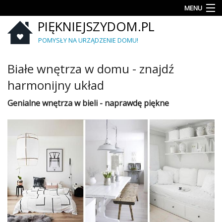
MENU
PIĘKNIEJSZYDOM.PL
Aranżacje
wnętrz
POMYSŁY NA URZĄDZENIE DOMU!
Kuchnia
Białe wnętrza w domu - znajdź
Łazienka
harmonijny układ
Sypialnia
Genialne
wnętrza
w
bieli
- naprawdę piękne
Salon
Zrób
to
sam
Ogród
Dekoracje