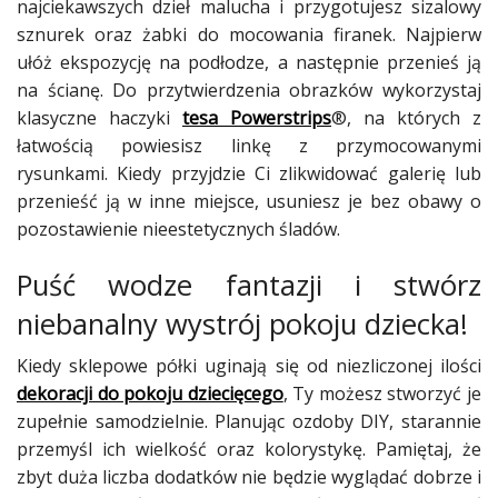
najciekawszych dzieł malucha i przygotujesz sizalowy
sznurek oraz żabki do mocowania firanek. Najpierw
ułóż ekspozycję na podłodze, a następnie przenieś ją
na ścianę. Do przytwierdzenia obrazków wykorzystaj
klasyczne haczyki
tesa Powerstrips
®, na których z
łatwością powiesisz linkę z przymocowanymi
rysunkami. Kiedy przyjdzie Ci zlikwidować galerię lub
przenieść ją w inne miejsce, usuniesz je bez obawy o
pozostawienie nieestetycznych śladów.
Puść wodze fantazji i stwórz
niebanalny wystrój pokoju dziecka!
Kiedy sklepowe półki uginają się od niezliczonej ilości
dekoracji do pokoju dziecięcego
, Ty możesz stworzyć je
zupełnie samodzielnie. Planując ozdoby DIY, starannie
przemyśl ich wielkość oraz kolorystykę. Pamiętaj, że
zbyt duża liczba dodatków nie będzie wyglądać dobrze i