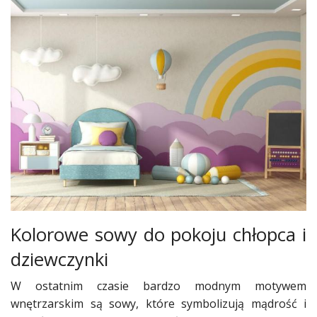
Dodatki
i
gadżety
Pokój
dziecięcy
Przedpokój
Najlepsze
Kategorie
«
Dodaj
Dodaj
Kolorowe sowy do pokoju chłopca i
dziewczynki
Dodaj
Dodaj
W ostatnim czasie bardzo modnym motywem
artykuł
wnętrzarskim są sowy, które symbolizują mądrość i