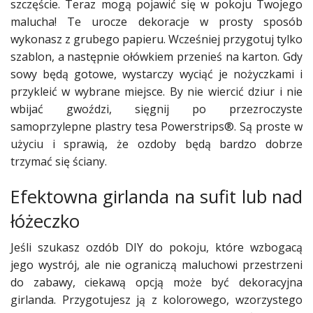
Dodaj
szczęście. Teraz mogą pojawić się w pokoju Twojego
galerię
malucha! Te urocze dekoracje w prosty sposób
wykonasz z grubego papieru. Wcześniej przygotuj tylko
szablon, a następnie ołówkiem przenieś na karton. Gdy
sowy będą gotowe, wystarczy wyciąć je nożyczkami i
przykleić w wybrane miejsce. By nie wiercić dziur i nie
wbijać gwoździ, sięgnij po przezroczyste
samoprzylepne plastry tesa Powerstrips®. Są proste w
użyciu i sprawią, że ozdoby będą bardzo dobrze
trzymać się ściany.
Efektowna girlanda na sufit lub nad
łóżeczko
Jeśli szukasz ozdób DIY do pokoju, które wzbogacą
jego wystrój, ale nie ograniczą maluchowi przestrzeni
do zabawy, ciekawą opcją może być dekoracyjna
girlanda. Przygotujesz ją z kolorowego, wzorzystego