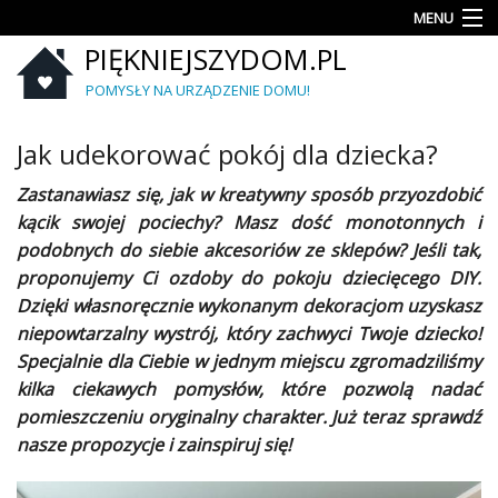
MENU
PIĘKNIEJSZYDOM.PL
Aranżacje
wnętrz
POMYSŁY NA URZĄDZENIE DOMU!
Kuchnia
Jak udekorować pokój dla dziecka?
Łazienka
Zastanawiasz się, jak w kreatywny sposób przyozdobić
kącik swojej pociechy? Masz dość monotonnych i
Sypialnia
podobnych do siebie akcesoriów ze sklepów? Jeśli tak,
proponujemy Ci ozdoby do pokoju dziecięcego DIY.
Salon
Dzięki własnoręcznie wykonanym dekoracjom uzyskasz
Zrób
niepowtarzalny wystrój, który zachwyci Twoje dziecko!
to
Specjalnie dla Ciebie w jednym miejscu zgromadziliśmy
sam
kilka ciekawych pomysłów, które pozwolą nadać
pomieszczeniu oryginalny charakter. Już teraz sprawdź
Ogród
nasze propozycje i zainspiruj się!
Dekoracje