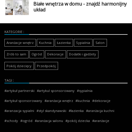
Białe wnętrza w domu - znajdź harmonijny
układ
KATEGORIE
Aranżacje wnętrz
Kuchnia
Łazienka
Sypialnia
Salon
Zrób to sam
Ogród
Dekoracje
Dodatki i gadżety
Pokój dziecięcy
Przedpokój
TAGI
artykuł partnerski
artykul sponsorowany
sypialnia
artykuł sponsorowany
aranżacja wnętrz
kuchnia
dekoracje
aranzacja sypialni
styl skandynawski
łazienka
aranżacja kuchni
schody
ogród
aranżacja salonu
pokój dziecka
aranżacje