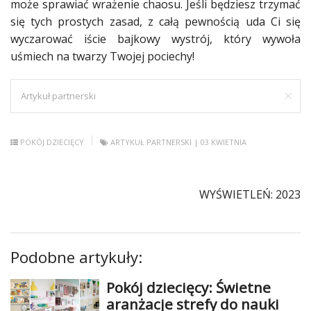
może sprawiać wrażenie chaosu. Jeśli będziesz trzymać
się tych prostych zasad, z całą pewnością uda Ci się
wyczarować iście bajkowy wystrój, który wywoła
uśmiech na twarzy Twojej pociechy!
×
Artykuł partnerski
POKÓJ DZIECIĘCY
ARTYKUŁ PARTNERSKI
| 03 KWIETNIA
WYŚWIETLEŃ: 2023
Podobne artykuły:
Pokój dziecięcy: Świetne
aranżacje strefy do nauki