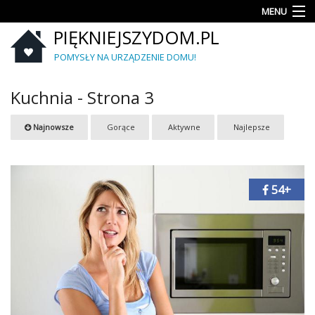
MENU
PIĘKNIEJSZYDOM.PL
Aranżacje
wnętrz
POMYSŁY NA URZĄDZENIE DOMU!
Kuchnia
Kuchnia - Strona 3
Łazienka
Najnowsze
Gorące
Aktywne
Najlepsze
Sypialnia
Salon
54+
Zrób
to
sam
Ogród
Dekoracje