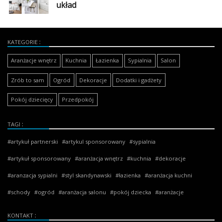
układ
KATEGORIE
Aranżacje wnętrz
Kuchnia
Łazienka
Sypialnia
Salon
Zrób to sam
Ogród
Dekoracje
Dodatki i gadżety
Pokój dziecięcy
Przedpokój
TAGI
artykuł partnerski
artykul sponsorowany
sypialnia
artykuł sponsorowany
aranżacja wnętrz
kuchnia
dekoracje
aranzacja sypialni
styl skandynawski
łazienka
aranżacja kuchni
schody
ogród
aranżacja salonu
pokój dziecka
aranżacje
KONTAKT