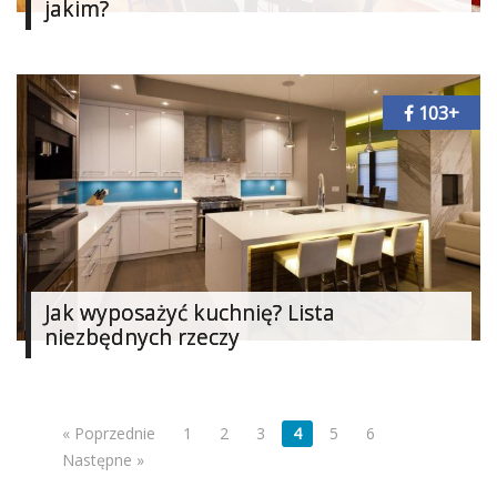
jakim?
103+
Jak wyposażyć kuchnię? Lista
niezbędnych rzeczy
« Poprzednie
1
2
3
4
5
6
Następne »