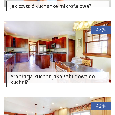
Dodatki
Jak czyścić kuchenkę mikrofalową?
i
gadżety
Pokój
47+
dziecięcy
Przedpokój
Najlepsze
Kategorie
«
Aranżacja kuchni: Jaka zabudowa do
Dodaj
kuchni?
Dodaj
Dodaj
Dodaj
34+
artykuł