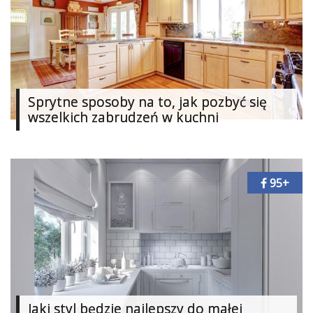
Dodaj
galerię
Sprytne sposoby na to, jak pozbyć się
wszelkich zabrudzeń w kuchni
95+
Jaki styl będzie najlepszy do małej