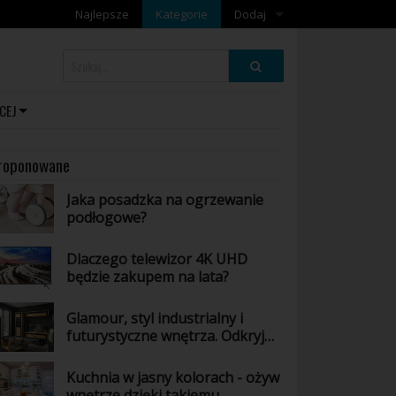
Najlepsze
Kategorie
Dodaj
Dodaj artykuł
Dodaj galerię
CEJ
roponowane
Jaka posadzka na ogrzewanie
podłogowe?
Dlaczego telewizor 4K UHD
będzie zakupem na lata?
Glamour, styl industrialny i
futurystyczne wnętrza. Odkryj
wszystkie odsłony mebli z
kolekcji Arosa
Kuchnia w jasny kolorach - ożyw
wnętrze dzięki takiemu