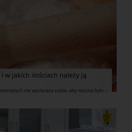
 w jakich ilościach należy ją
Przeciętny obywatel krajów wysoko rozwiniętych nie wyobraża sobie, aby można było spożywać posiłki bez dodatku soli. Paczka z jej białymi kryształkami na stałe gości w naszych kuchennych szafkach, czekając aż sięgniemy po nią podczas przygotowania kolejnych obiadów, sałatek czy wypieków. Również smak wielu kupowanych produktów zmieniłby się nie do poznania, gdyby nagle sól została wycofana z ich składu.