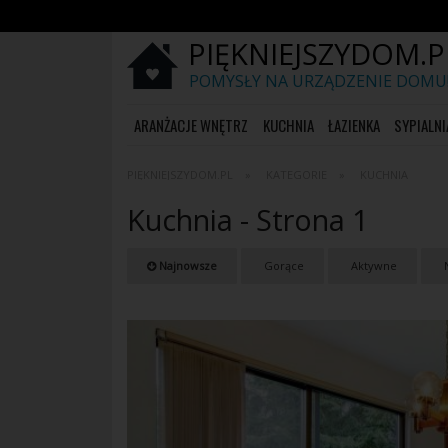
PIĘKNIEJSZYDOM.P
POMYSŁY NA URZĄDZENIE DOMU
ARANŻACJE WNĘTRZ
KUCHNIA
ŁAZIENKA
SYPIALNI
PIĘKNIEJSZYDOM.PL
KATEGORIE
KUCHNIA
Kuchnia - Strona 1
Najnowsze
Gorące
Aktywne
N