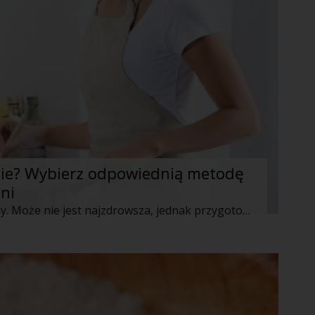
enie? Wybierz odpowiednią metodę
ni
Smażenie to technika, którą uwielbiamy. Może nie jest najzdrowsza, jednak przygotowywane tym sposobem jedzenie jest aromatyczne, chrupiące i smakowite — dlatego tak trudno jest zrezygnować ze spożywania smażonych posiłków. Warto wiedzieć, że smażyć można na różne sposoby, a dzięki użyciu mniejszej ilości tłuszczu sprawisz, że potrawy będą o wiele zdrowsze. Zobacz, na co warto zwrócić uwagę podczas smażenia!