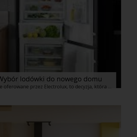
 Wybór lodówki do nowego domu
Inwestycja w dobrą lodówkę, taką jak te oferowane przez Electrolux, to decyzja, która ma znaczący wpływ na komfort i funkcjonalność kuchni w każdym nowym domu. Wybierając lodówkę, warto zwrócić uwagę na kilka kluczowych aspektów. Pierwszym z nich jest wybór między lodówką do zabudowy a wolnostojącą. Lodówki do zabudowy są idealne dla tych, którzy cenią sobie spójność i harmonię designu, podczas gdy lodówki wolnostojące oferują większą elastyczność pod względem umieszczenia sprzętu