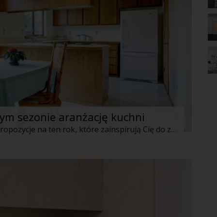
m sezonie aranżację kuchni
Jak urządzić kuchnię? Zobacz modne propozycje na ten rok, które zainspirują Cię do zmian!