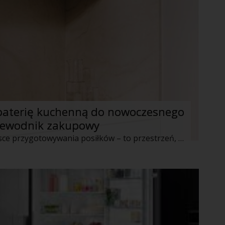
baterię kuchenną do nowoczesnego
zewodnik zakupowy
Współczesna kuchnia to nie tylko miejsce przygotowywania posiłków – to przestrzeń, w której funkcjonalność spotyka się z estetyką. Wybór odpowiedniego zlewozmywaka i baterii kuchennej odgrywa kluczową rolę zarówno w codziennym komforcie użytkowania, jak i w spójnym wystroju wnętrza. Sprawdź na co zwrócić uwagę, wyposażając kuchnię.