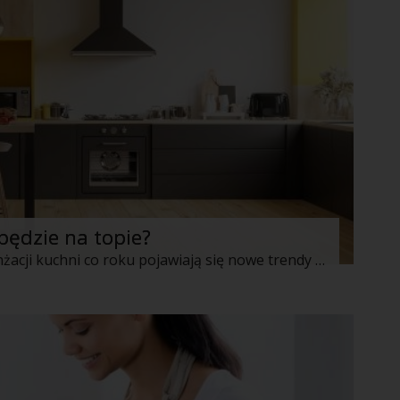
ędzie na topie?
Jak w każdej dziedzinie, również w aranżacji kuchni co roku pojawiają się nowe trendy i rozwiązania. W 2022 roku będziemy stawiać na starannie zaprojektowane meble z wysokiej jakości materiałów, takich jak drewno czy marmur. Celem projektantów będzie połączenie estetyki z jak największą funkcjonalnością. Co będzie na topie? Podpowiadamy.