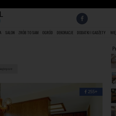
L
!
A
SALON
ZRÓB TO SAM
OGRÓD
DEKORACJE
DODATKI I GADŻETY
WIĘ
P
ajlepsze
255+