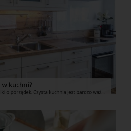
 w kuchni?
Kuchnia to miejsce niekończącej się walki o porządek. Czysta kuchnia jest bardzo ważna dla wszystkich domowników, jednak zdarza się, że obowiązki nie pozwalają nam na utrzymanie idealnego wyglądu tego pomieszczenia. Nie ma powodu się załamywać – wystarczy, że zdecydujemy się na zatrudnienie pomocy domowej, która zna 5 ważnych zasad mówiących, jak sprawić, by kuchnia lśniła czystością.