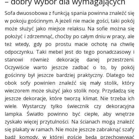
– dobry wybór dla wymagających
Sofa dwuosobowa z funkcją spania powinna znaleźć się
w pokoju gościnnym. A jeżeli nie macie gości, taki pokój
może służyć jako miejsce relaksu. Na sofie można się
położyć i zdrzemnąć, choćby po całym dniu w pracy, ale
też wtedy, gdy po prostu macie ochotę na chwilę
odpoczynku. Taki mebel jest do tego ponadczasowy i
stanowi również dekorację danej przestrzeni.
Oczywiście warto jeszcze zadbać o to, by pokój
gościnny był jeszcze bardziej praktyczny. Dlatego też
obok sofy powinien znaleźć się mały stolik, który
wieczorem może służyć jako stolik nocy. Przydadzą się
jeszcze dekoracje, które tworzą klimat. Nie trzeba ich
wiele. Wystarczy tylko świecznik czy dekoracyjna
lampka. Światło powinno być ciepłe, aby wnętrze
zyskało więcej przytulności. Na ścianach mogą znaleźć
się plakaty w ramach. Nie może jeszcze zabraknąć szafy
bądź komody, w której goście będą przechowywać