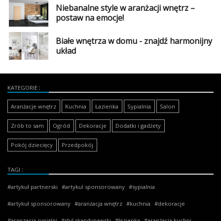
Niebanalne style w aranżacji wnętrz –
postaw na emocje!
Białe wnętrza w domu - znajdź harmonijny
układ
KATEGORIE
Aranżacje wnętrz
Kuchnia
Łazienka
Sypialnia
Salon
Zrób to sam
Ogród
Dekoracje
Dodatki i gadżety
Pokój dziecięcy
Przedpokój
TAGI
artykuł partnerski
artykul sponsorowany
sypialnia
artykuł sponsorowany
aranżacja wnętrz
kuchnia
dekoracje
aranzacja sypialni
styl skandynawski
łazienka
aranżacja kuchni