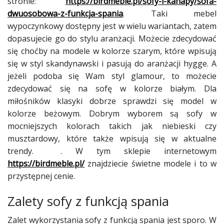
stronie:
https://birdmeble.pl/sofy-i-kanapy/sofa-
Dodaj
galerię
dwuosobowa-z-funkcja-spania
. Taki mebel
wypoczynkowy dostępny jest w wielu wariantach, zatem
dopasujecie go do stylu aranżacji. Możecie zdecydować
się choćby na modele w kolorze szarym, które wpisują
się w styl skandynawski i pasują do aranżacji hygge. A
jeżeli podoba się Wam styl glamour, to możecie
zdecydować się na sofę w kolorze białym. Dla
miłośników klasyki dobrze sprawdzi się model w
kolorze beżowym. Dobrym wyborem są sofy w
mocniejszych kolorach takich jak niebieski czy
musztardowy, które także wpisują się w aktualne
trendy. . W tym sklepie internetowym
https://birdmeble.pl/
znajdziecie świetne modele i to w
przystępnej cenie.
Zalety sofy z funkcją spania
Zalet wykorzystania sofy z funkcją spania jest sporo. W