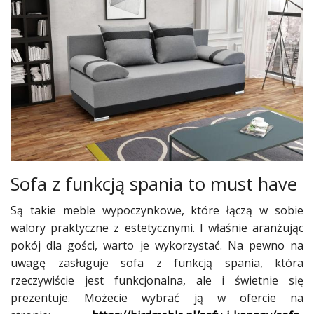
Dodatki
i
gadżety
Pokój
dziecięcy
Przedpokój
Najlepsze
Kategorie
Sofa z funkcją spania to must have
«
Dodaj
Są takie meble wypoczynkowe, które łączą w sobie
Dodaj
walory praktyczne z estetycznymi. I właśnie aranżując
pokój dla gości, warto je wykorzystać. Na pewno na
Dodaj
uwagę zasługuje sofa z funkcją spania, która
Dodaj
rzeczywiście jest funkcjonalna, ale i świetnie się
artykuł
prezentuje. Możecie wybrać ją w ofercie na