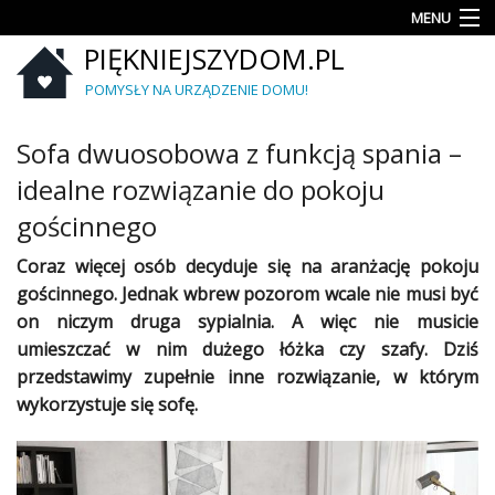
MENU
PIĘKNIEJSZYDOM.PL
Aranżacje
wnętrz
POMYSŁY NA URZĄDZENIE DOMU!
Kuchnia
Sofa dwuosobowa z funkcją spania –
Łazienka
idealne rozwiązanie do pokoju
gościnnego
Sypialnia
Coraz więcej osób decyduje się na aranżację pokoju
Salon
gościnnego. Jednak wbrew pozorom wcale nie musi być
on niczym druga sypialnia. A więc nie musicie
Zrób
to
umieszczać w nim dużego łóżka czy szafy. Dziś
sam
przedstawimy zupełnie inne rozwiązanie, w którym
wykorzystuje się sofę.
Ogród
Dekoracje