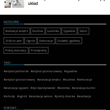
Dodaj
układ
galerię
KATEGORIE
Aranżacje wnętrz
Kuchnia
Łazienka
Sypialnia
Salon
Zrób to sam
Ogród
Dekoracje
Dodatki i gadżety
Pokój dziecięcy
Przedpokój
TAGI
artykuł partnerski
artykul sponsorowany
sypialnia
artykuł sponsorowany
aranżacja wnętrz
kuchnia
dekoracje
aranzacja sypialni
styl skandynawski
łazienka
aranżacja kuchni
schody
ogród
aranżacja salonu
pokój dziecka
aranżacje
KONTAKT