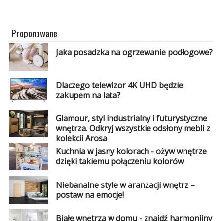
Dodatki
i
gadżety
Proponowane
Pokój
Jaka posadzka na ogrzewanie podłogowe?
dziecięcy
Przedpokój
Dlaczego telewizor 4K UHD będzie
zakupem na lata?
Najlepsze
Glamour, styl industrialny i futurystyczne
Kategorie
wnętrza. Odkryj wszystkie odsłony mebli z
kolekcji Arosa
«
Dodaj
Kuchnia w jasny kolorach - ożyw wnętrze
Dodaj
dzięki takiemu połączeniu kolorów
Dodaj
Niebanalne style w aranżacji wnętrz –
postaw na emocje!
Dodaj
artykuł
Białe wnętrza w domu - znajdź harmonijny