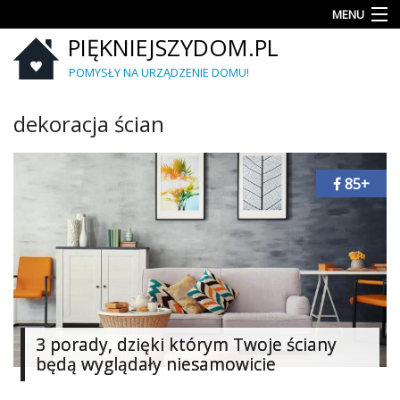
MENU
PIĘKNIEJSZYDOM.PL
Aranżacje
wnętrz
POMYSŁY NA URZĄDZENIE DOMU!
Kuchnia
dekoracja ścian
Łazienka
85+
Sypialnia
Salon
Zrób
to
sam
Ogród
3 porady, dzięki którym Twoje ściany
będą wyglądały niesamowicie
Dekoracje