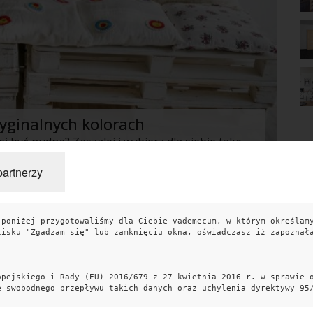
ryginalnych kolorach
Kto powiedział, że kanapa lub sofa musi być nudna? Zaszalej i wybierz dla siebie taką, która przykuje wzrok Twóich gości i ideanie wpasuje się w Twoje wnętrze i charakter :)
partnerzy
TAGI
KO
 poniżej przygotowaliśmy dla Ciebie vademecum, w którym określam
cisku "Zgadzam się" lub zamknięciu okna, oświadczasz iż zapoznał
artykuł partnerski
artykul sponsorowany
sypialnia
artykuł sponsorowany
aranżacja wnętrz
kuchnia
opejskiego i Rady (EU) 2016/679 z 27 kwietnia 2016 r. w sprawie 
dekoracje
aranzacja sypialni
styl skandynawski
e swobodnego przepływu takich danych oraz uchylenia dyrektywy 95
Kob
łazienka
aranżacja kuchni
schody
ogród