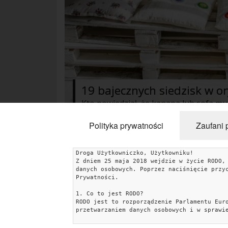
19 bajecznych siedzisk w o
Polityka prywatności
Zaufani 
Droga Użytkowniczko, Użytkowniku!
KATEGORIE
Z dniem 25 maja 2018 wejdzie w życie RODO,
danych osobowych. Poprzez naciśnięcie przy
Aranżacje wnętrz
Kuchnia
Łazienka
Sypialnia
Prywatności.
1. Co to jest RODO?
Salon
Zrób to sam
Ogród
Dekoracje
RODO jest to rozporządzenie Parlamentu Eur
przetwarzaniem danych osobowych i w sprawi
Dodatki i gadżety
Pokój dziecięcy
Przedpokój
2. Jakie dane gromadzimy i w jakim celu?