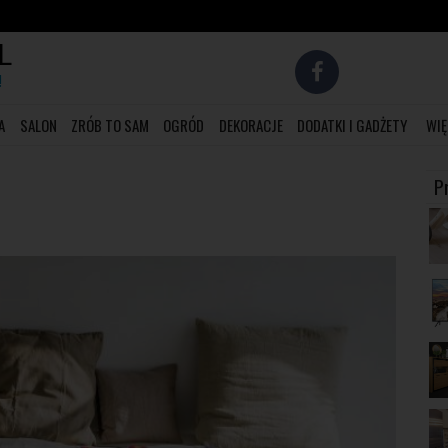
L
!
A
SALON
ZRÓB TO SAM
OGRÓD
DEKORACJE
DODATKI I GADŻETY
WIĘ
P