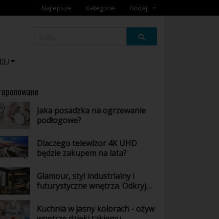
Najlepsze
Kategorie
Dodaj
Dodaj artykuł
Dodaj galerię
CEJ
roponowane
Jaka posadzka na ogrzewanie
podłogowe?
Dlaczego telewizor 4K UHD
będzie zakupem na lata?
Glamour, styl industrialny i
futurystyczne wnętrza. Odkryj
wszystkie odsłony mebli z
kolekcji Arosa
Kuchnia w jasny kolorach - ożyw
wnętrze dzięki takiemu