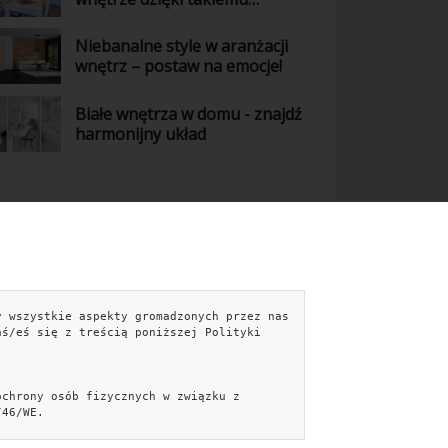
połączeniu kolorów
Niebanalne style w aranżacji
wnętrz – postaw na emocje!
Białe wnętrza w domu - znajdź
harmonijny układ
NTAKT
y wszystkie aspekty gromadzonych przez nas
aś/eś się z treścią poniższej Polityki
kontakt@easebyte.pl
Formularz kontaktowy »
Facebook
ochrony osób fizycznych w związku z
/46/WE.
iecePorady.pl
Aranżujemy.pl
PiękniejszyDom.pl