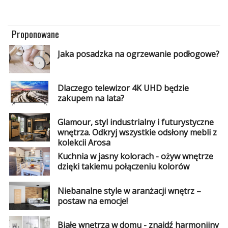
Dodatki
i
gadżety
Proponowane
Pokój
Jaka posadzka na ogrzewanie podłogowe?
dziecięcy
Przedpokój
Dlaczego telewizor 4K UHD będzie
zakupem na lata?
Najlepsze
Glamour, styl industrialny i futurystyczne
Kategorie
wnętrza. Odkryj wszystkie odsłony mebli z
kolekcji Arosa
«
Dodaj
Kuchnia w jasny kolorach - ożyw wnętrze
Dodaj
dzięki takiemu połączeniu kolorów
Dodaj
Niebanalne style w aranżacji wnętrz –
postaw na emocje!
Dodaj
artykuł
Białe wnętrza w domu - znajdź harmonijny