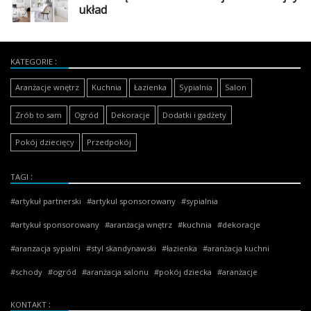
Dodaj
układ
galerię
KATEGORIE
Aranżacje wnętrz
Kuchnia
Łazienka
Sypialnia
Salon
Zrób to sam
Ogród
Dekoracje
Dodatki i gadżety
Pokój dziecięcy
Przedpokój
TAGI
artykuł partnerski
artykul sponsorowany
sypialnia
artykuł sponsorowany
aranżacja wnętrz
kuchnia
dekoracje
aranzacja sypialni
styl skandynawski
łazienka
aranżacja kuchni
schody
ogród
aranżacja salonu
pokój dziecka
aranżacje
KONTAKT