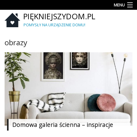
MENU
PIĘKNIEJSZYDOM.PL
Aranżacje
wnętrz
POMYSŁY NA URZĄDZENIE DOMU!
Kuchnia
obrazy
Łazienka
Sypialnia
Salon
Zrób
to
sam
Ogród
Domowa galeria ścienna – inspiracje
Dekoracje