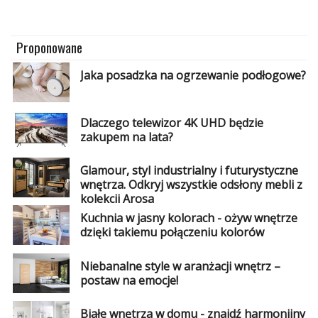
Dodatki
i
gadżety
Proponowane
Pokój
Jaka posadzka na ogrzewanie podłogowe?
dziecięcy
Przedpokój
Dlaczego telewizor 4K UHD będzie
zakupem na lata?
Najlepsze
Glamour, styl industrialny i futurystyczne
Kategorie
wnętrza. Odkryj wszystkie odsłony mebli z
kolekcji Arosa
«
Dodaj
Kuchnia w jasny kolorach - ożyw wnętrze
Dodaj
dzięki takiemu połączeniu kolorów
Dodaj
Niebanalne style w aranżacji wnętrz –
postaw na emocje!
Dodaj
artykuł
Białe wnętrza w domu - znajdź harmonijny