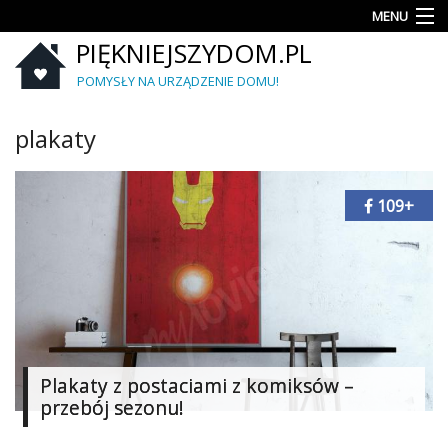
MENU
PIĘKNIEJSZYDOM.PL
Aranżacje
wnętrz
POMYSŁY NA URZĄDZENIE DOMU!
Kuchnia
plakaty
Łazienka
109+
Sypialnia
Salon
Zrób
to
sam
Ogród
Plakaty z postaciami z komiksów –
przebój sezonu!
Dekoracje