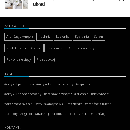
Dodaj
układ
galerię
KATEGORIE
Aranżacje wnętrz
Kuchnia
Łazienka
Sypialnia
Salon
Zrób to sam
Ogród
Dekoracje
Dodatki i gadżety
Pokój dziecięcy
Przedpokój
TAGI
artykuł partnerski
artykul sponsorowany
sypialnia
artykuł sponsorowany
aranżacja wnętrz
kuchnia
dekoracje
aranzacja sypialni
styl skandynawski
łazienka
aranżacja kuchni
schody
ogród
aranżacja salonu
pokój dziecka
aranżacje
KONTAKT