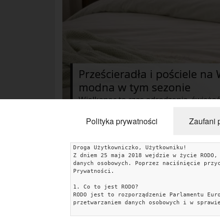
Prześcieradła i pościele na
modna w tym sezonie
Polityka prywatności
Zaufani 
Droga Użytkowniczko, Użytkowniku!
KATEGORIE
Z dniem 25 maja 2018 wejdzie w życie RODO,
danych osobowych. Poprzez naciśnięcie przy
Aranżacje wnętrz
Kuchnia
Łazienka
Sypialnia
Prywatności.
1. Co to jest RODO?
Salon
Zrób to sam
Ogród
Dekoracje
RODO jest to rozporządzenie Parlamentu Eur
przetwarzaniem danych osobowych i w sprawi
Dodatki i gadżety
Pokój dziecięcy
Przedpokój
2. Jakie dane gromadzimy i w jakim celu?