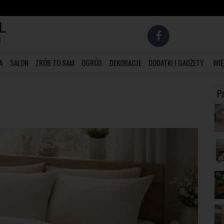
L
!
A
SALON
ZRÓB TO SAM
OGRÓD
DEKORACJE
DODATKI I GADŻETY
WIĘ
P