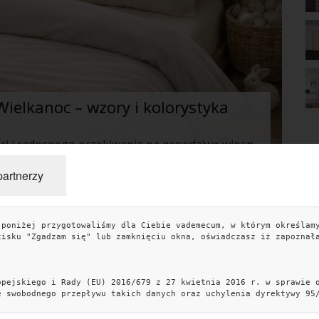
 Wielkanoc – wzory i kolorystyka
Wielkanoc to czas odrodzenia, świeżości i radosnego oczekiwania na prawdziwą wiosnę. Choć nasze przygotowania skupiają się zazwyczaj na salonie i kuchni, warto przenieść tę wyjątkową atmosferę również do sypialni. Wymiana tekstyliów to najprostszy sposób, by odświeżyć wnętrze bez konieczności przeprowadzania remontu. Wybierając odpowiednie pościele i prześcieradła na ten okres, inwestujemy nie tylko w estetykę, ale i w lepszy nastrój, który towarzyszy nam zaraz po przebudzeniu w świąteczny poranek.
partnerzy
TAGI
KO
 poniżej przygotowaliśmy dla Ciebie vademecum, w którym określam
cisku "Zgadzam się" lub zamknięciu okna, oświadczasz iż zapoznał
artykuł partnerski
artykul sponsorowany
sypialnia
artykuł sponsorowany
aranżacja wnętrz
kuchnia
opejskiego i Rady (EU) 2016/679 z 27 kwietnia 2016 r. w sprawie 
dekoracje
aranzacja sypialni
styl skandynawski
e swobodnego przepływu takich danych oraz uchylenia dyrektywy 95
Kob
łazienka
aranżacja kuchni
schody
ogród