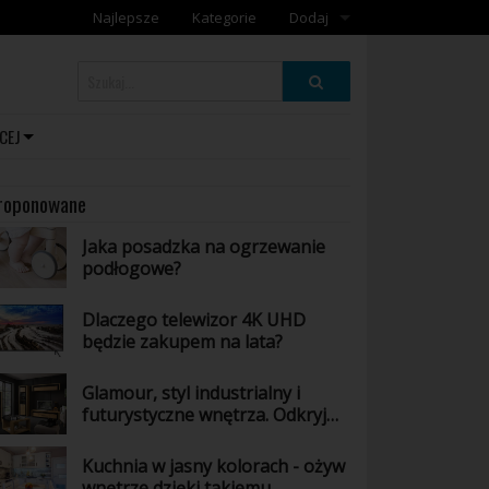
Najlepsze
Kategorie
Dodaj
Dodaj artykuł
Dodaj galerię
CEJ
roponowane
Jaka posadzka na ogrzewanie
podłogowe?
Dlaczego telewizor 4K UHD
będzie zakupem na lata?
Glamour, styl industrialny i
futurystyczne wnętrza. Odkryj
wszystkie odsłony mebli z
kolekcji Arosa
Kuchnia w jasny kolorach - ożyw
wnętrze dzięki takiemu