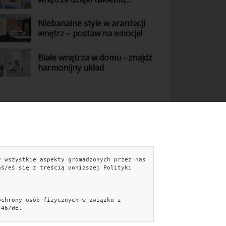
połączeniu kolorów
Niebanalne style w aranżacji
wnętrz – postaw na emocje!
Białe wnętrza w domu - znajdź
harmonijny układ
NTAKT
y wszystkie aspekty gromadzonych przez nas
aś/eś się z treścią poniższej Polityki
kontakt@easebyte.pl
Formularz kontaktowy »
Facebook
ochrony osób fizycznych w związku z
/46/WE.
iecePorady.pl
Aranżujemy.pl
PiękniejszyDom.pl