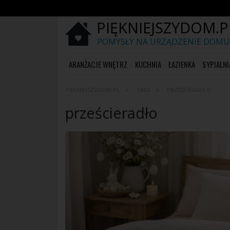
PIĘKNIEJSZYDOM.P
POMYSŁY NA URZĄDZENIE DOMU
ARANŻACJE WNĘTRZ
KUCHNIA
ŁAZIENKA
SYPIALNI
PIĘKNIEJSZYDOM.PL
TAGI
PRZEŚCIERADŁO
prześcieradło