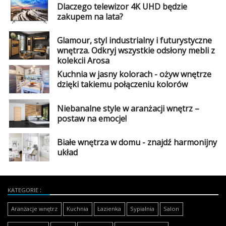
Dlaczego telewizor 4K UHD będzie
zakupem na lata?
Glamour, styl industrialny i futurystyczne
wnętrza. Odkryj wszystkie odsłony mebli z
kolekcji Arosa
Kuchnia w jasny kolorach - ożyw wnętrze
dzięki takiemu połączeniu kolorów
Niebanalne style w aranżacji wnętrz –
postaw na emocje!
Białe wnętrza w domu - znajdź harmonijny
układ
KATEGORIE
Aranżacje wnętrz
Kuchnia
Łazienka
Sypialnia
Salon