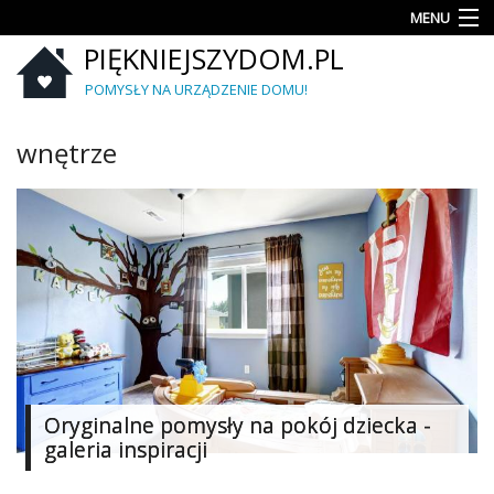
MENU
PIĘKNIEJSZYDOM.PL
Aranżacje
wnętrz
POMYSŁY NA URZĄDZENIE DOMU!
Kuchnia
wnętrze
Łazienka
Sypialnia
Salon
Zrób
to
sam
Ogród
Oryginalne pomysły na pokój dziecka -
galeria inspiracji
Dekoracje