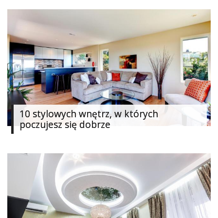
Dodatki
i
gadżety
Pokój
dziecięcy
Przedpokój
Najlepsze
10 stylowych wnętrz, w których
poczujesz się dobrze
Kategorie
«
Dodaj
Dodaj
Dodaj
Dodaj
artykuł