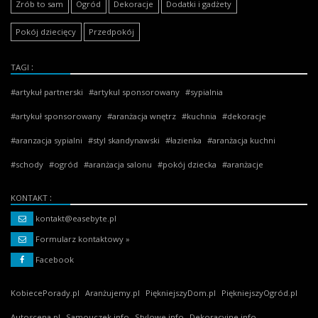
Zrób to sam
Ogród
Dekoracje
Dodatki i gadżety
Pokój dziecięcy
Przedpokój
TAGI
artykuł partnerski
artykul sponsorowany
sypialnia
artykuł sponsorowany
aranżacja wnętrz
kuchnia
dekoracje
aranzacja sypialni
styl skandynawski
łazienka
aranżacja kuchni
schody
ogród
aranżacja salonu
pokój dziecka
aranżacje
KONTAKT
kontakt@easebyte.pl
Formularz kontaktowy »
Facebook
KobiecePorady.pl
Aranżujemy.pl
PiękniejszyDom.pl
PiękniejszyOgród.pl
Autoscena.pl
Samouczek.info
Stylowe.info
Dekoracyjne.info