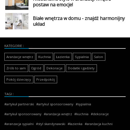
postaw na emocje!
Białe wnętrza w domu - znajdź harmonijny
układ
KATEGORIE
Aranżacje wnętrz
Kuchnia
Łazienka
Sypialnia
Salon
Zrób to sam
Ogród
Dekoracje
Dodatki i gadżety
Pokój dziecięcy
Przedpokój
TAGI
artykuł partnerski
artykul sponsorowany
sypialnia
artykuł sponsorowany
aranżacja wnętrz
kuchnia
dekoracje
aranzacja sypialni
styl skandynawski
łazienka
aranżacja kuchni