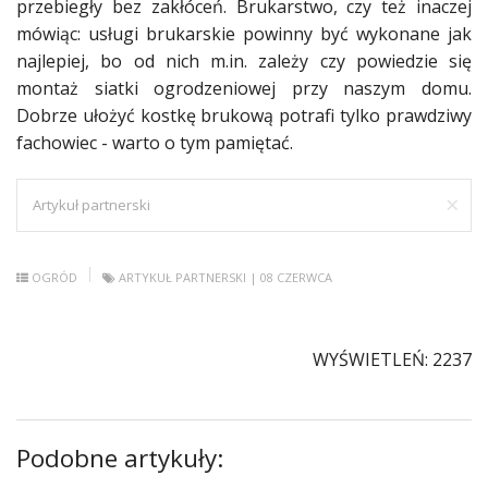
przebiegły bez zakłóceń. Brukarstwo, czy też inaczej
mówiąc: usługi brukarskie powinny być wykonane jak
najlepiej, bo od nich m.in. zależy czy powiedzie się
montaż siatki ogrodzeniowej przy naszym domu.
Dobrze ułożyć kostkę brukową potrafi tylko prawdziwy
fachowiec - warto o tym pamiętać.
×
Artykuł partnerski
OGRÓD
ARTYKUŁ PARTNERSKI
| 08 CZERWCA
WYŚWIETLEŃ: 2237
Podobne artykuły: