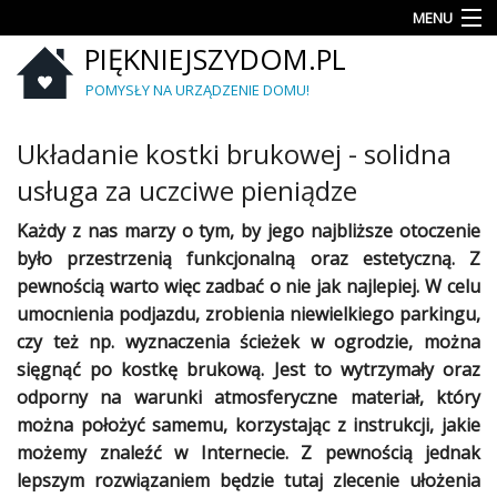
MENU
PIĘKNIEJSZYDOM.PL
Aranżacje
wnętrz
POMYSŁY NA URZĄDZENIE DOMU!
Kuchnia
Układanie kostki brukowej - solidna
Łazienka
usługa za uczciwe pieniądze
Sypialnia
Każdy z nas marzy o tym, by jego najbliższe otoczenie
było przestrzenią funkcjonalną oraz estetyczną. Z
Salon
pewnością warto więc zadbać o nie jak najlepiej. W celu
umocnienia podjazdu, zrobienia niewielkiego parkingu,
Zrób
czy też np. wyznaczenia ścieżek w ogrodzie, można
to
sięgnąć po kostkę brukową. Jest to wytrzymały oraz
sam
odporny na warunki atmosferyczne materiał, który
Ogród
można położyć samemu, korzystając z instrukcji, jakie
możemy znaleźć w Internecie. Z pewnością jednak
Dekoracje
lepszym rozwiązaniem będzie tutaj zlecenie ułożenia