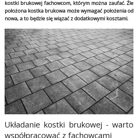
kostki brukowej fachowcom, którym można zaufać. Źle
Dodatki
położona kostka brukowa może wymagać położenia od
i
gadżety
nowa, a to będzie się wiązać z dodatkowymi kosztami.
Pokój
dziecięcy
Przedpokój
Najlepsze
Kategorie
«
Dodaj
Dodaj
Dodaj
Dodaj
Układanie kostki brukowej - warto
artykuł
współpracować z fachowcami