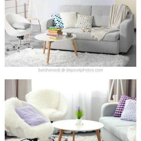
belchonock @ depositphotos.com