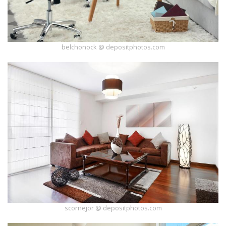
belchonock @ depositphotos.com
scornejor @ depositphotos.com