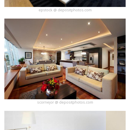
Dodaj
galerię
epstock @ depositphotos.com
scornejor @ depositphotos.com