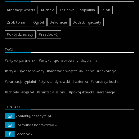
Aranżacje wnętrz
Kuchnia
Łazienka
Sypialnia
Salon
Zrób to sam
Ogród
Dekoracje
Dodatki i gadżety
Pokój dziecięcy
Przedpokój
TAGI
artykuł partnerski
artykul sponsorowany
sypialnia
artykuł sponsorowany
aranżacja wnętrz
kuchnia
dekoracje
aranzacja sypialni
styl skandynawski
łazienka
aranżacja kuchni
schody
ogród
aranżacja salonu
pokój dziecka
aranżacje
KONTAKT
kontakt@easebyte.pl
Formularz kontaktowy »
Facebook