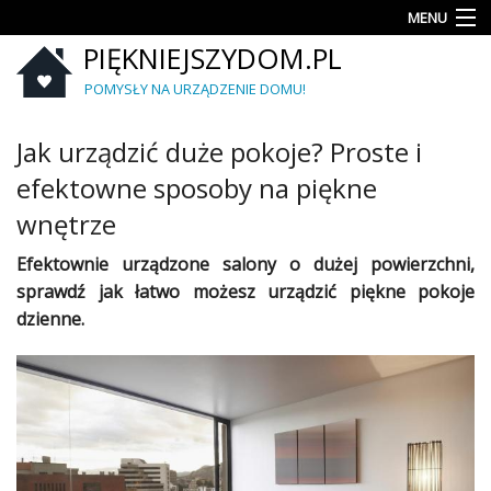
MENU
PIĘKNIEJSZYDOM.PL
Aranżacje
wnętrz
POMYSŁY NA URZĄDZENIE DOMU!
Kuchnia
Jak urządzić duże pokoje? Proste i
Łazienka
efektowne sposoby na piękne
wnętrze
Sypialnia
Efektownie urządzone
salony
o dużej powierzchni,
Salon
sprawdź jak łatwo możesz urządzić piękne pokoje
dzienne.
Zrób
to
sam
Ogród
Dekoracje