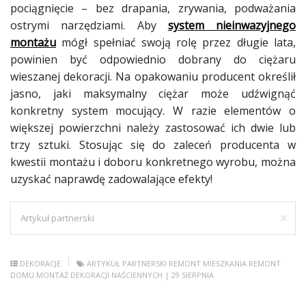
pociągnięcie – bez drapania, zrywania, podważania
ostrymi narzędziami. Aby
system nieinwazyjnego
montażu
mógł spełniać swoją rolę przez długie lata,
powinien być odpowiednio dobrany do ciężaru
wieszanej dekoracji. Na opakowaniu producent określił
jasno, jaki maksymalny ciężar może udźwignąć
konkretny system mocujący. W razie elementów o
większej powierzchni należy zastosować ich dwie lub
trzy sztuki. Stosując się do zaleceń producenta w
kwestii montażu i doboru konkretnego wyrobu, można
uzyskać naprawdę zadowalające efekty!
×
Artykuł partnerski
DEKORACJE
ARTYKUŁ PARTNERSKI
REMONT MIESZKANIA
REMONT
DOMU
MONTAŻ DEKORACJI NAŚCIENNYCH
| 29 SIERPNIA