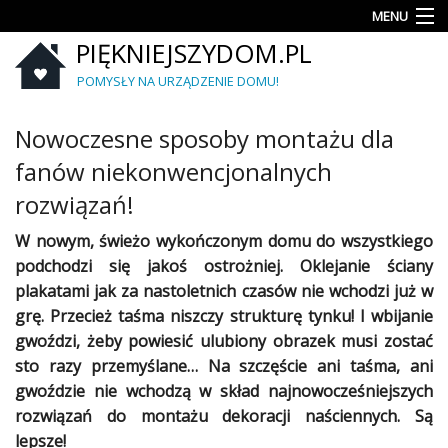
MENU
PIĘKNIEJSZYDOM.PL
Aranżacje
wnętrz
POMYSŁY NA URZĄDZENIE DOMU!
Kuchnia
Nowoczesne sposoby montażu dla
Łazienka
fanów niekonwencjonalnych
rozwiązań!
Sypialnia
W nowym, świeżo wykończonym domu do wszystkiego
Salon
podchodzi się jakoś ostrożniej. Oklejanie ściany
plakatami jak za nastoletnich czasów nie wchodzi już w
Zrób
to
grę. Przecież taśma niszczy strukturę tynku! I wbijanie
sam
gwoździ, żeby powiesić ulubiony obrazek musi zostać
sto razy przemyślane… Na szczęście ani taśma, ani
Ogród
gwoździe nie wchodzą w skład najnowocześniejszych
rozwiązań do montażu dekoracji naściennych. Są
Dekoracje
lepsze!