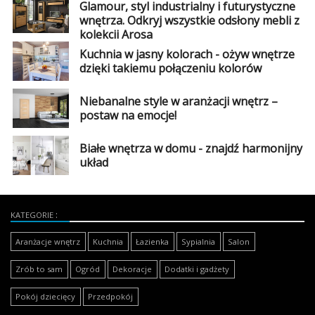
Glamour, styl industrialny i futurystyczne
wnętrza. Odkryj wszystkie odsłony mebli z
kolekcji Arosa
Kuchnia w jasny kolorach - ożyw wnętrze
dzięki takiemu połączeniu kolorów
Niebanalne style w aranżacji wnętrz –
postaw na emocje!
Białe wnętrza w domu - znajdź harmonijny
układ
KATEGORIE
Aranżacje wnętrz
Kuchnia
Łazienka
Sypialnia
Salon
Zrób to sam
Ogród
Dekoracje
Dodatki i gadżety
Pokój dziecięcy
Przedpokój