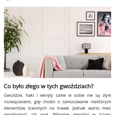
Dodatki
i
gadżety
Pokój
dziecięcy
Przedpokój
Najlepsze
Kategorie
«
Dodaj
Dodaj
Co było złego w tych gwoździach?
Dodaj
Gwoździe, haki i wkręty same w sobie nie są złym
rozwiązaniem, gdy chodzi o zamocowanie niektórych
Dodaj
artykuł
elementów ściennych na trwale. Jednak warto mieć
świadomość ich wad. Wbijanie gwoździ w ściany