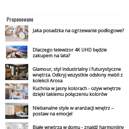
Dodatki
i
gadżety
Proponowane
Pokój
Jaka posadzka na ogrzewanie podłogowe?
dziecięcy
Przedpokój
Dlaczego telewizor 4K UHD będzie
zakupem na lata?
Najlepsze
Glamour, styl industrialny i futurystyczne
Kategorie
wnętrza. Odkryj wszystkie odsłony mebli z
kolekcji Arosa
«
Dodaj
Kuchnia w jasny kolorach - ożyw wnętrze
Dodaj
dzięki takiemu połączeniu kolorów
Dodaj
Niebanalne style w aranżacji wnętrz –
postaw na emocje!
Dodaj
artykuł
Białe wnętrza w domu - znajdź harmonijny