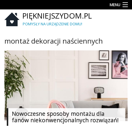
MENU
PIĘKNIEJSZYDOM.PL
Aranżacje
wnętrz
POMYSŁY NA URZĄDZENIE DOMU!
Kuchnia
montaż dekoracji naściennych
Łazienka
Sypialnia
Salon
Zrób
to
sam
Ogród
Nowoczesne sposoby montażu dla
fanów niekonwencjonalnych rozwiązań!
Dekoracje