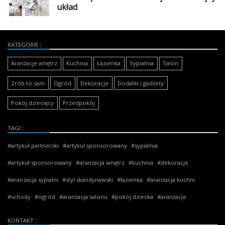
Dodaj
układ
galerię
KATEGORIE
Aranżacje wnętrz
Kuchnia
Łazienka
Sypialnia
Salon
Zrób to sam
Ogród
Dekoracje
Dodatki i gadżety
Pokój dziecięcy
Przedpokój
TAGI
artykuł partnerski
artykul sponsorowany
sypialnia
artykuł sponsorowany
aranżacja wnętrz
kuchnia
dekoracje
aranzacja sypialni
styl skandynawski
łazienka
aranżacja kuchni
schody
ogród
aranżacja salonu
pokój dziecka
aranżacje
KONTAKT