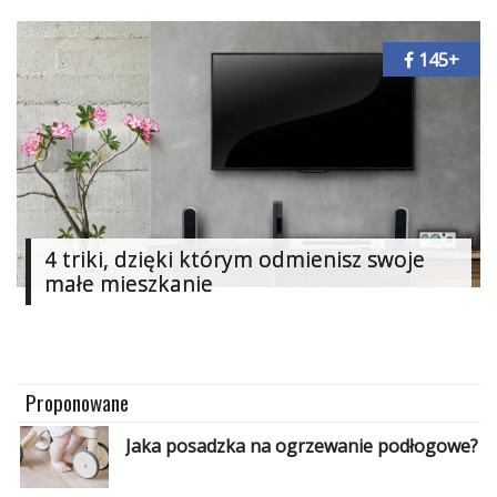
Dodatki
i
145+
gadżety
Pokój
dziecięcy
Przedpokój
Najlepsze
4 triki, dzięki którym odmienisz swoje
małe mieszkanie
Kategorie
«
Dodaj
Dodaj
Proponowane
Dodaj
Dodaj
Jaka posadzka na ogrzewanie podłogowe?
artykuł