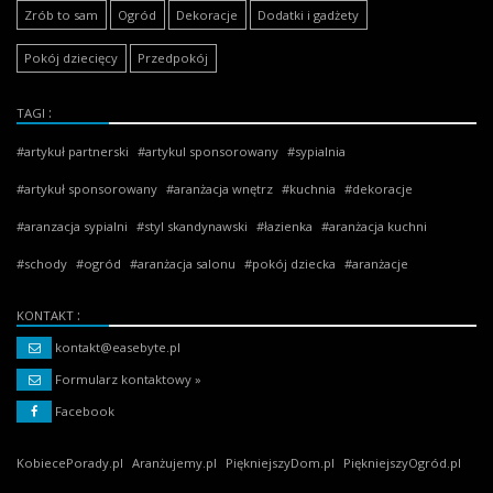
Zrób to sam
Ogród
Dekoracje
Dodatki i gadżety
Pokój dziecięcy
Przedpokój
TAGI
artykuł partnerski
artykul sponsorowany
sypialnia
artykuł sponsorowany
aranżacja wnętrz
kuchnia
dekoracje
aranzacja sypialni
styl skandynawski
łazienka
aranżacja kuchni
schody
ogród
aranżacja salonu
pokój dziecka
aranżacje
KONTAKT
kontakt@easebyte.pl
Formularz kontaktowy »
Facebook
KobiecePorady.pl
Aranżujemy.pl
PiękniejszyDom.pl
PiękniejszyOgród.pl