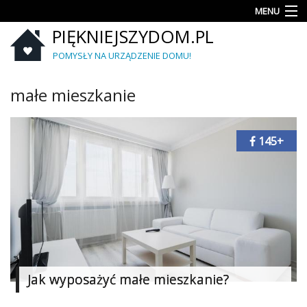
MENU
PIĘKNIEJSZYDOM.PL
Aranżacje
wnętrz
POMYSŁY NA URZĄDZENIE DOMU!
Kuchnia
małe mieszkanie
Łazienka
145+
Sypialnia
Salon
Zrób
to
sam
Ogród
Jak wyposażyć małe mieszkanie?
Dekoracje