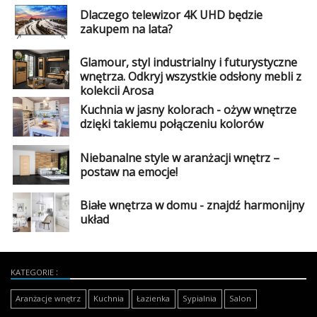
Dodaj
Dlaczego telewizor 4K UHD będzie
galerię
zakupem na lata?
Glamour, styl industrialny i futurystyczne
wnętrza. Odkryj wszystkie odsłony mebli z
kolekcji Arosa
Kuchnia w jasny kolorach - ożyw wnętrze
dzięki takiemu połączeniu kolorów
Niebanalne style w aranżacji wnętrz –
postaw na emocje!
Białe wnętrza w domu - znajdź harmonijny
układ
KATEGORIE
Aranżacje wnętrz
Kuchnia
Łazienka
Sypialnia
Salon