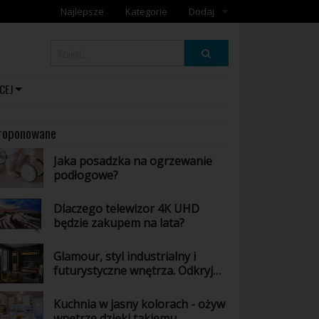
Najlepsze
Kategorie
Dodaj
Dodaj artykuł
Dodaj galerię
CEJ
roponowane
Jaka posadzka na ogrzewanie
podłogowe?
Dlaczego telewizor 4K UHD
będzie zakupem na lata?
Glamour, styl industrialny i
futurystyczne wnętrza. Odkryj
wszystkie odsłony mebli z
kolekcji Arosa
Kuchnia w jasny kolorach - ożyw
wnętrze dzięki takiemu