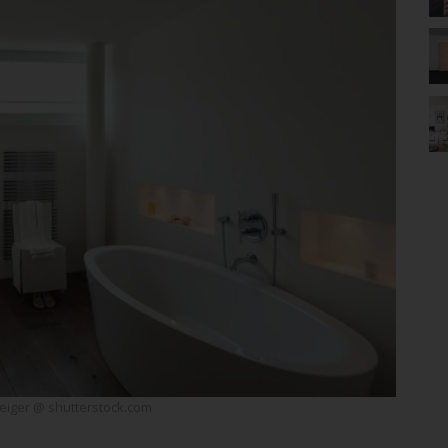
eiger @ shutterstock.com