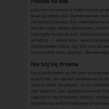
Postaw na biel
Łazienka utrzymana w białej tonacji sprawi
wcale jej jedyny atut. Skandynawowie muszą
nie będzie pracować zbyt intensywnie na i
jest dla niego idealną alternatywą. Jedna 
bieli
nigdy nie jest za dużo. Może być ona 
armatury i elementów wykończeniowy
skandynawski
zaleca, aby było ono pozbawi
przeszkodzie temu, abyśmy – dla własnego 
Nie bój się drewna
Styl skandynawski to nie tylko poszukiwa
w nich
biel
, ale również zamiłowanie do
d
musimy wcale decydować się na
drewnia
zbyt
wilgotno
, aby spełniła ona swoje fu
zagościł w niej
drewniany
taboret, imituj
skrzyneczka, w której będziemy przechowy