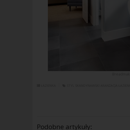
Breadmak
ŁAZIENKA
STYL SKANDYNAWSKI
ARANŻACJA ŁAZIEN
Podobne artykuły: