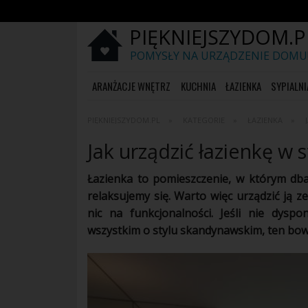
PIĘKNIEJSZYDOM.P
POMYSŁY NA URZĄDZENIE DOMU
ARANŻACJE WNĘTRZ
KUCHNIA
ŁAZIENKA
SYPIALNI
PIĘKNIEJSZYDOM.PL
KATEGORIE
ŁAZIENKA
Jak urządzić łazienkę w
Łazienka to pomieszczenie, w którym dba
relaksujemy się. Warto więc urządzić ją ze
nic na funkcjonalności. Jeśli nie dysp
wszystkim o stylu skandynawskim, ten bowi