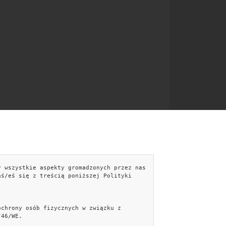
y wszystkie aspekty gromadzonych przez nas
NTAKT
aś/eś się z treścią poniższej Polityki
kontakt@easebyte.pl
Formularz kontaktowy »
ochrony osób fizycznych w związku z
Facebook
/46/WE.