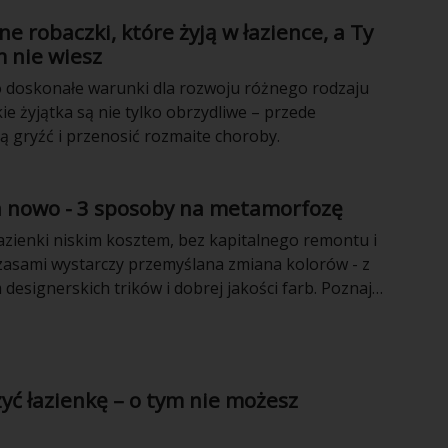
e robaczki, które żyją w łazience, a Ty
 nie wiesz
to doskonałe warunki dla rozwoju różnego rodzaju
e żyjątka są nie tylko obrzydliwe – przede
 gryźć i przenosić rozmaite choroby.
a nowo - 3 sposoby na metamorfozę
zienki niskim kosztem, bez kapitalnego remontu i
Czasami wystarczy przemyślana zmiana kolorów - z
esignerskich trików i dobrej jakości farb. Poznaj
y na łatwą, lecz efektowną przemianę!
yć łazienkę – o tym nie możesz