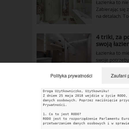
Łazienka to nie
Zabierając się
na detalach. T
niepowtarzalny
doskonałe uzup
4 triki, za
wizualne, jak i
swoją łazie
akcesoriów do 
przedłużając – 
Łazienka to mie
zapomnieć:
swoje potrzeby
zdrowie i urod
rytuał SPA, poś
Polityka prywatności
Zaufani 
mniejsza łazien
przestrzeni, by
Droga Użytkowniczko, Użytkowniku!
zagracona. Jeś
Z dniem 25 maja 2018 wejdzie w życie RODO,
KATEGORIE
też wynajmujesz
danych osobowych. Poprzez naciśnięcie przy
Prywatności.
wygląd, zastosu
Aranżacje wnętrz
Kuchnia
Łazienka
Sypialnia
w niej.
1. Co to jest RODO?
RODO jest to rozporządzenie Parlamentu Eur
Salon
Zrób to sam
Ogród
Dekoracje
przetwarzaniem danych osobowych i w sprawi