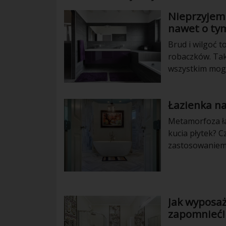
Nieprzyjemn
nawet o tym
Brud i wilgoć 
robaczków. Taki
wszystkim mogą
Łazienka n
Metamorfoza ła
kucia płytek? 
zastosowaniem d
nasze 3 sposob
Jak wyposaż
zapomnieć!