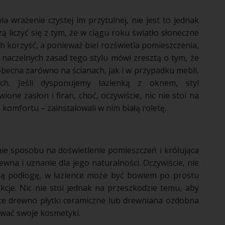
a wrażenie czystej im przytulnej, nie jest to jednak
 liczyć się z tym, że w ciągu roku światło słoneczne
ch korzyść, a ponieważ
biel
rozświetla pomieszczenia,
z naczelnych zasad tego stylu mówi zresztą o tym, że
obecna zarówno na ścianach, jak i w przypadku
mebli
,
ch. Jeśli dysponujemy
łazienką
z oknem,
styl
one zasłon i firan, choć, oczywiście, nic nie stoi na
komfortu – zainstalowali w nim białą roletę.
nie sposobu na doświetlenie pomieszczeń i królująca
rewna
i uznanie dla jego naturalności. Oczywiście, nie
ną
podłogę
, w łazience może być bowiem po prostu
nkcje. Nic nie stoi jednak na przeszkodzie temu, aby
ące
drewno
płytki
ceramiczne lub
drewniana
ozdobna
wać swoje kosmetyki.