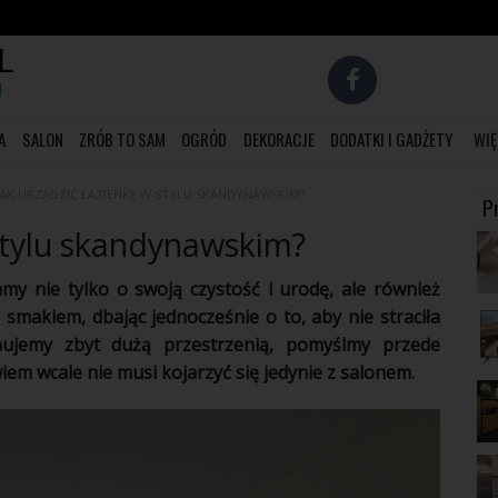
L
!
A
SALON
ZRÓB TO SAM
OGRÓD
DEKORACJE
DODATKI I GADŻETY
WIĘ
JAK URZĄDZIĆ ŁAZIENKĘ W STYLU SKANDYNAWSKIM?
P
 stylu skandynawskim?
my nie tylko o swoją czystość i urodę, ale również
 smakiem, dbając jednocześnie o to, aby nie straciła
onujemy zbyt dużą przestrzenią, pomyślmy przede
em wcale nie musi kojarzyć się jedynie z
salonem
.