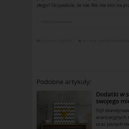
złego? Oczywiście, że nie. Nic nie stoi na 
Artykuł partnerski
DODATKI I GADŻETY
ARTYKUŁ PARTNERSKI
PREZEN
Podobne artykuły:
Dodatki w 
swojego mi
Styl skandynaw
aranżacyjnych n
oraz jasnych m