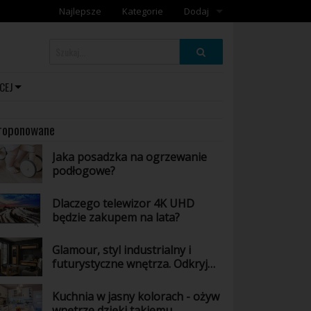
Najlepsze
Kategorie
Dodaj
Dodaj artykuł
Dodaj galerię
CEJ
roponowane
Jaka posadzka na ogrzewanie
podłogowe?
Dlaczego telewizor 4K UHD
będzie zakupem na lata?
Glamour, styl industrialny i
futurystyczne wnętrza. Odkryj
wszystkie odsłony mebli z
kolekcji Arosa
Kuchnia w jasny kolorach - ożyw
wnętrze dzięki takiemu