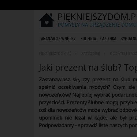
PIĘKNIEJSZYDOM.P
POMYSŁY NA URZĄDZENIE DOMU
ARANŻACJE WNĘTRZ
KUCHNIA
ŁAZIENKA
SYPIALNI
PIĘKNIEJSZYDOM.PL
KATEGORIE
DODATKI I GAD
Jaki prezent na ślub? T
Zastanawiasz się, czy prezent na ślub 
spełnić oczekiwania młodych? Czym się
nowożeńców? Najlepiej wybrać podarunek, 
przyszłości. Prezenty ślubne mogą przybie
coś dla nowożeńców może wybrać odpowied
upominek nie leżał w kącie, ale był pr
Podpowiadamy - sprawdź listę naszych po