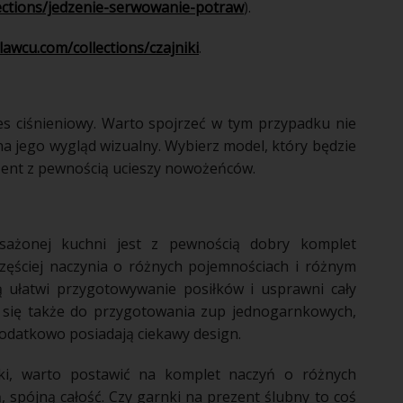
ections/jedzenie-serwowanie-potraw
).
awcu.com/collections/czajniki
.
es ciśnieniowy. Warto spojrzeć w tym przypadku nie
na jego wygląd wizualny. Wybierz model, który będzie
zent z pewnością ucieszy nowożeńców.
ażonej kuchni jest z pewnością dobry komplet
zęściej naczynia o różnych pojemnościach i różnym
ą ułatwi przygotowywanie posiłków i usprawni cały
 się także do przygotowania zup jednogarnkowych,
dodatkowo posiadają ciekawy design.
ki, warto postawić na komplet naczyń o różnych
 spójną całość. Czy garnki na prezent ślubny to coś