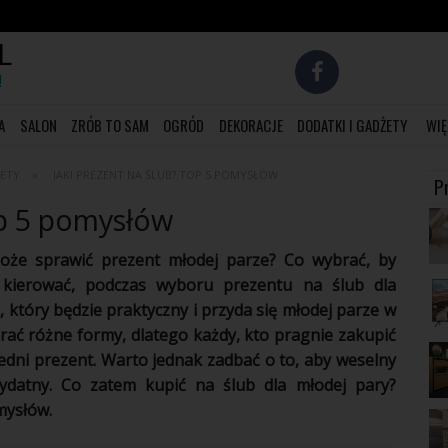
L
!
A
SALON
ZRÓB TO SAM
OGRÓD
DEKORACJE
DODATKI I GADŻETY
WIĘ
ŻETY
JAKI PREZENT NA ŚLUB? TOP 5 POMYSŁÓW
P
op 5 pomysłów
może sprawić prezent młodej parze? Co wybrać, by
 kierować, podczas wyboru prezentu na ślub dla
który będzie praktyczny i przyda się młodej parze w
rać różne formy, dlatego każdy, kto pragnie zakupić
ni prezent. Warto jednak zadbać o to, aby weselny
zydatny. Co zatem kupić na ślub dla młodej pary?
mysłów.