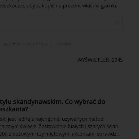
przeszkodzie, aby zakupić na prezent właśnie garnki.
×
T ŚLUBNY
PREZENT NA ŚLUB
| 11 CZERWCA
WYŚWIETLEŃ: 2945
stylu skandynawskim. Co wybrać do
eszkania?
ski jest jedną z najchętniej używanych metod
a całym świecie. Zestawienie białych i szarych ścian
ebli z beżowymi czy miętowymi akcentami sprawdza