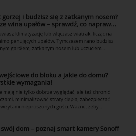
 działa uspokajająco po ciężkim dniu. Jednak ważnym
oju są również akcesoria i drobiazgi. Jakie dodatki
 gorzej i budzisz się z zatkanym nosem?
nawskim wybrać, aby dodać mieszkaniu uroku?
sze wina upałów – sprawdź, co naprawdę
kość snu
iasz klimatyzację lub włączasz wiatrak, licząc na
mimo panujących upałów. Tymczasem rano budzisz
onym gardłem, zatkanym nosem lub uczuciem
y to oznacza, że temperatura w sypialni była
iekoniecznie. Często większe znaczenie ma
pomieszczeniu – a zwłaszcza poziom wilgotności
 wejściowe do bloku a jakie do domu?
wdź, jak wpływa on na jakość snu i w jaki sposób
ystkie wymagania!
ontrolować warunki w swojej sypialni, aby wreszcie
piać!
 mają nie tylko dobrze wyglądać, ale też chronić
zami, minimalizować straty ciepła, zabezpieczać
wizytami nieproszonych gości. Ważne, żeby
jęte normy, były wykonane zgodnie ze standardami.
od dedykowanego miejsca montażu powinny
 swój dom – poznaj smart kamery Sonoff
ć się nieco innymi parametrami.