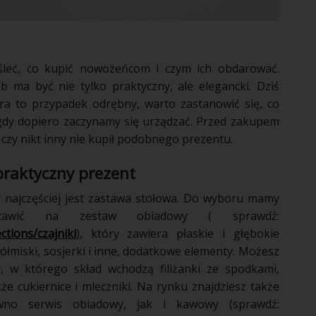
śleć, co kupić nowożeńcom i czym ich obdarować.
b ma być nie tylko praktyczny, ale elegancki. Dziś
ra to przypadek odrębny, warto zastanowić się, co
 gdy dopiero zaczynamy się urządzać. Przed zakupem
 czy nikt inny nie kupił podobnego prezentu.
praktyczny prezent
t najczęściej jest zastawa stołowa. Do wyboru mamy
tawić na zestaw obiadowy ( sprawdź:
tions/czajniki
), który zawiera płaskie i głębokie
półmiski, sosjerki i inne, dodatkowe elementy. Możesz
 w którego skład wchodzą filiżanki ze spodkami,
że cukiernice i mleczniki. Na rynku znajdziesz także
ówno serwis obiadowy, jak i kawowy (sprawdź: