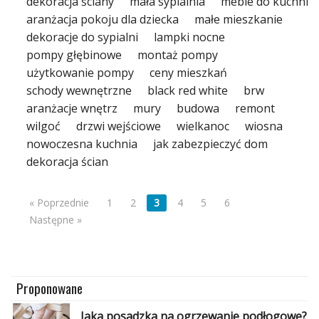
dekoracja ściany
mała sypialnia
meble do kuchni
Dodatki
aranżacja pokoju dla dziecka
małe mieszkanie
i
dekoracje do sypialni
lampki nocne
gadżety
pompy głębinowe
montaż pompy
użytkowanie pompy
ceny mieszkań
Pokój
dziecięcy
schody wewnętrzne
black red white
brw
aranżacje wnętrz
mury
budowa
remont
Przedpokój
wilgoć
drzwi wejściowe
wielkanoc
wiosna
nowoczesna kuchnia
jak zabezpieczyć dom
Najlepsze
dekoracja ścian
Kategorie
« Poprzednie
1
2
3
4
5
6
«
Dodaj
Następne »
Dodaj
Dodaj
Dodaj
Proponowane
artykuł
Jaka posadzka na ogrzewanie podłogowe?