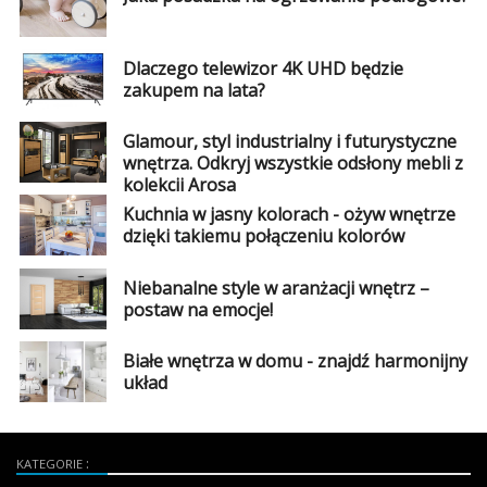
Dodaj
galerię
Dlaczego telewizor 4K UHD będzie
zakupem na lata?
Glamour, styl industrialny i futurystyczne
wnętrza. Odkryj wszystkie odsłony mebli z
kolekcji Arosa
Kuchnia w jasny kolorach - ożyw wnętrze
dzięki takiemu połączeniu kolorów
Niebanalne style w aranżacji wnętrz –
postaw na emocje!
Białe wnętrza w domu - znajdź harmonijny
układ
KATEGORIE