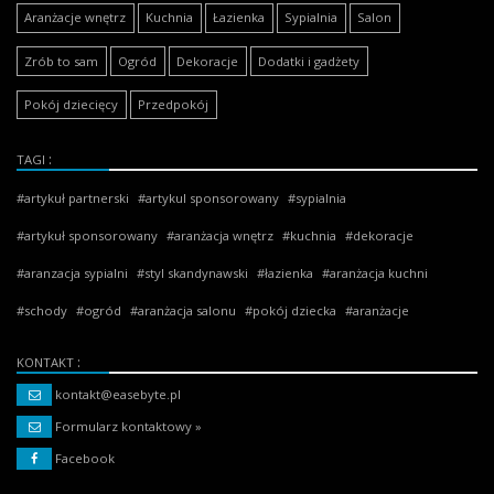
Aranżacje wnętrz
Kuchnia
Łazienka
Sypialnia
Salon
Zrób to sam
Ogród
Dekoracje
Dodatki i gadżety
Pokój dziecięcy
Przedpokój
TAGI
artykuł partnerski
artykul sponsorowany
sypialnia
artykuł sponsorowany
aranżacja wnętrz
kuchnia
dekoracje
aranzacja sypialni
styl skandynawski
łazienka
aranżacja kuchni
schody
ogród
aranżacja salonu
pokój dziecka
aranżacje
KONTAKT
kontakt@easebyte.pl
Formularz kontaktowy »
Facebook