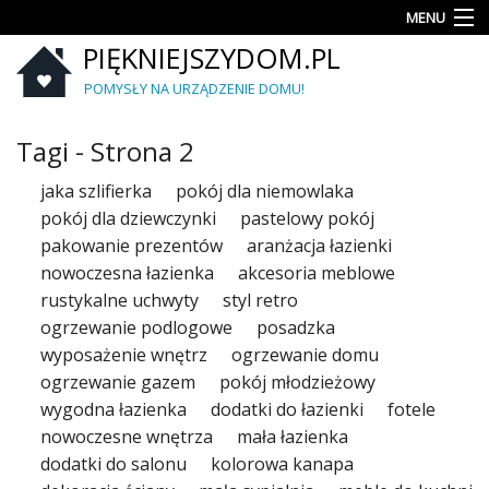
MENU
PIĘKNIEJSZYDOM.PL
Aranżacje
wnętrz
POMYSŁY NA URZĄDZENIE DOMU!
Kuchnia
Tagi - Strona 2
Łazienka
jaka szlifierka
pokój dla niemowlaka
pokój dla dziewczynki
pastelowy pokój
Sypialnia
pakowanie prezentów
aranżacja łazienki
nowoczesna łazienka
akcesoria meblowe
Salon
rustykalne uchwyty
styl retro
Zrób
ogrzewanie podlogowe
posadzka
to
wyposażenie wnętrz
ogrzewanie domu
sam
ogrzewanie gazem
pokój młodzieżowy
wygodna łazienka
dodatki do łazienki
fotele
Ogród
nowoczesne wnętrza
mała łazienka
Dekoracje
dodatki do salonu
kolorowa kanapa