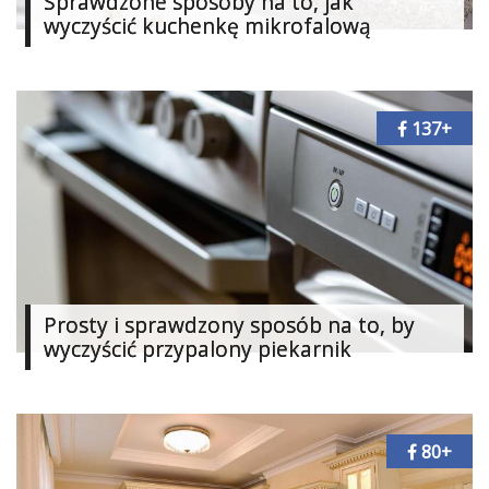
Sprawdzone sposoby na to, jak
Dodatki
wyczyścić kuchenkę mikrofalową
i
gadżety
Pokój
137+
dziecięcy
Przedpokój
Najlepsze
Kategorie
«
Prosty i sprawdzony sposób na to, by
Dodaj
wyczyścić przypalony piekarnik
Dodaj
Dodaj
Dodaj
80+
artykuł