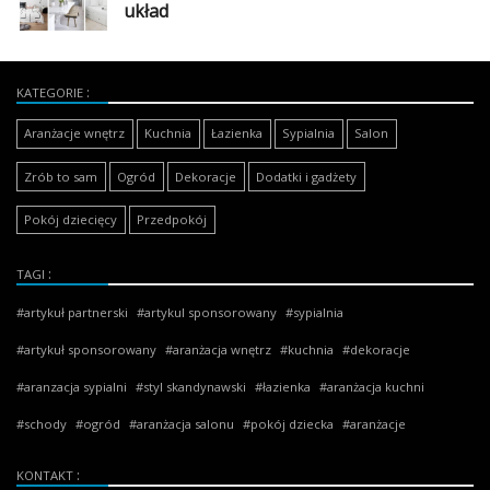
układ
KATEGORIE
Aranżacje wnętrz
Kuchnia
Łazienka
Sypialnia
Salon
Zrób to sam
Ogród
Dekoracje
Dodatki i gadżety
Pokój dziecięcy
Przedpokój
TAGI
artykuł partnerski
artykul sponsorowany
sypialnia
artykuł sponsorowany
aranżacja wnętrz
kuchnia
dekoracje
aranzacja sypialni
styl skandynawski
łazienka
aranżacja kuchni
schody
ogród
aranżacja salonu
pokój dziecka
aranżacje
KONTAKT