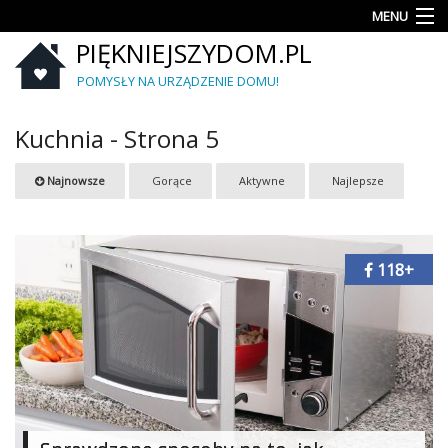
MENU
PIĘKNIEJSZYDOM.PL
Aranżacje
wnętrz
POMYSŁY NA URZĄDZENIE DOMU!
Kuchnia
Kuchnia - Strona 5
Łazienka
Najnowsze
Gorące
Aktywne
Najlepsze
Sypialnia
Salon
118+
Zrób
to
sam
Ogród
Dekoracje