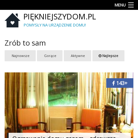
MENU
PIĘKNIEJSZYDOM.PL
Aranżacje
wnętrz
POMYSŁY NA URZĄDZENIE DOMU!
Kuchnia
Zrób to sam
Łazienka
Najnowsze
Gorące
Aktywne
Najlepsze
Sypialnia
Salon
143+
Zrób
to
sam
Ogród
Dekoracje