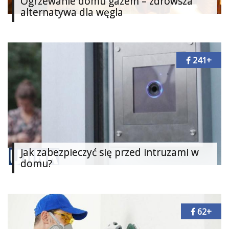
Ogrzewanie domu gazem – zdrowsza
Dodatki
alternatywa dla węgla
i
gadżety
Pokój
241+
dziecięcy
Przedpokój
Najlepsze
Kategorie
«
Jak zabezpieczyć się przed intruzami w
Dodaj
domu?
Dodaj
Dodaj
Dodaj
62+
artykuł