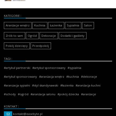
KATEGORIE
Aranżacje wnętrz
Kuchnia
Łazienka
Sypialnia
Salon
Zrób to sam
Ogród
Dekoracje
Dodatki i gadżety
Pokój dziecięcy
Przedpokój
TAGI
artykuł partnerski
artykul sponsorowany
sypialnia
artykuł sponsorowany
aranżacja wnętrz
kuchnia
dekoracje
aranzacja sypialni
styl skandynawski
łazienka
aranżacja kuchni
schody
ogród
aranżacja salonu
pokój dziecka
aranżacje
KONTAKT
kontakt@easebyte.pl